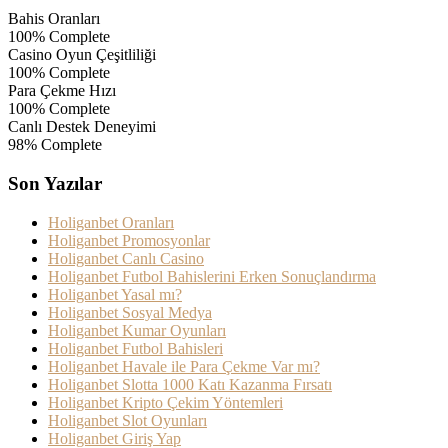
Bahis Oranları
100% Complete
Casino Oyun Çeşitliliği
100% Complete
Para Çekme Hızı
100% Complete
Canlı Destek Deneyimi
98% Complete
Son Yazılar
Holiganbet Oranları
Holiganbet Promosyonlar
Holiganbet Canlı Casino
Holiganbet Futbol Bahislerini Erken Sonuçlandırma
Holiganbet Yasal mı?
Holiganbet Sosyal Medya
Holiganbet Kumar Oyunları
Holiganbet Futbol Bahisleri
Holiganbet Havale ile Para Çekme Var mı?
Holiganbet Slotta 1000 Katı Kazanma Fırsatı
Holiganbet Kripto Çekim Yöntemleri
Holiganbet Slot Oyunları
Holiganbet Giriş Yap