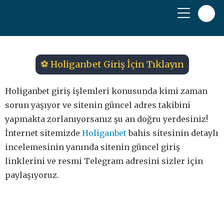
⚽ Holiganbet Giriş İçin Tıklayın
Holiganbet giriş işlemleri konusunda kimi zaman
sorun yaşıyor ve sitenin güncel adres takibini
yapmakta zorlanıyorsanız şu an doğru yerdesiniz!
İnternet sitemizde
Holiganbet
bahis sitesinin detaylı
incelemesinin yanında sitenin güncel giriş
linklerini ve resmi Telegram adresini sizler için
paylaşıyoruz.