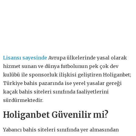
Lisansı sayesinde
Avrupa ülkelerinde yasal olarak
hizmet sunan ve dünya futbolunun pek çok dev
kulübü ile sponsorluk ilişkisi geliştiren Holiganbet;
Türkiye bahis pazarında ise yerel yasalar gereği
kaçak bahis siteleri sınıfında faaliyetlerini
sürdürmektedir.
Holiganbet Güvenilir mi?
Yabancı bahis siteleri sınıfında yer almasından