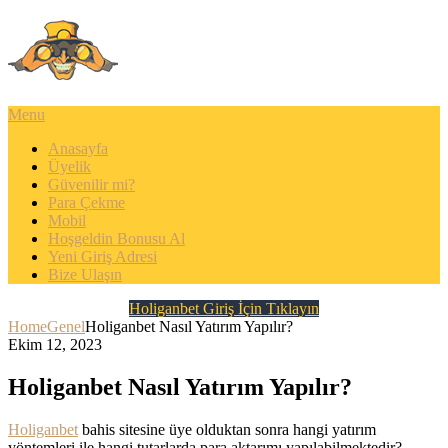
Skip
to
content
Menu
Anasayfa
Üyelik
Güvenilir mi?
Para Çekme
Mobil
Hoşgeldin Bonusu Al
Yeni Giriş Adresi
Bize Ulaşın
Holiganbet Giriş İçin Tıklayın
Home
Genel
Holiganbet Nasıl Yatırım Yapılır?
Ekim 12, 2023
Holiganbet Nasıl Yatırım Yapılır?
Holiganbet
bahis sitesine üye olduktan sonra hangi yatırım
yöntemleri ile hangi tutarlarda para aktarımı yapılabilmektedir?