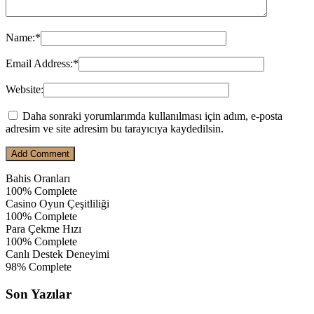
Name:
*
Email Address:
*
Website:
Daha sonraki yorumlarımda kullanılması için adım, e-posta
adresim ve site adresim bu tarayıcıya kaydedilsin.
Bahis Oranları
100% Complete
Casino Oyun Çeşitliliği
100% Complete
Para Çekme Hızı
100% Complete
Canlı Destek Deneyimi
98% Complete
Son Yazılar