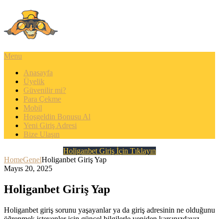
Skip
to
content
Menu
Anasayfa
Üyelik
Güvenilir mi?
Para Çekme
Mobil
Hoşgeldin Bonusu Al
Yeni Giriş Adresi
Bize Ulaşın
Holiganbet Giriş İçin Tıklayın
Home
Genel
Holiganbet Giriş Yap
Mayıs 20, 2025
Holiganbet Giriş Yap
Holiganbet giriş sorunu yaşayanlar ya da giriş adresinin ne olduğunu
öğrenmek isteyenler için güncel bilgilerle yeniden karşınızdayız.