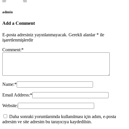
admin
Add a Comment
E-posta adresiniz yayınlanmayacak.
Gerekli alanlar
*
ile
işaretlenmişlerdir
Comment:
*
Name:
*
Email Address:
*
Website:
Daha sonraki yorumlarımda kullanılması için adım, e-posta
adresim ve site adresim bu tarayıcıya kaydedilsin.