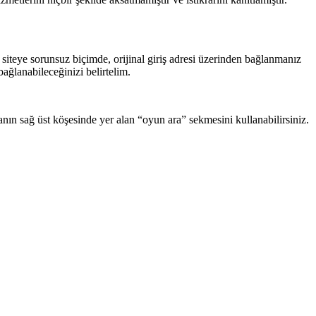
siteye sorunsuz biçimde, orijinal giriş adresi üzerinden bağlanmanız
bağlanabileceğinizi belirtelim.
ın sağ üst köşesinde yer alan “oyun ara” sekmesini kullanabilirsiniz.