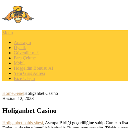
Skip
to
content
Menu
Anasayfa
Üyelik
Güvenilir mi?
Para Çekme
Mobil
Hoşgeldin Bonusu Al
Yeni Giriş Adresi
Bize Ulaşın
Home
Genel
Holiganbet Casino
Haziran 12, 2023
Holiganbet Casino
Holiganbet bahis sitesi
, Avrupa Birliği geçerliliğine sahip Curacao lis
Dolayısıyla site güvenilir bir sitedir. Bunun yanı sıra site, Türkiye pa