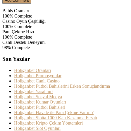
Bahis Oranları
100% Complete
Casino Oyun Çeşitliliği
100% Complete
Para Çekme Hızı
100% Complete
Canlı Destek Deneyimi
98% Complete
Son Yazılar
Holiganbet Oranları
Holiganbet Promosyonlar
Holiganbet Canlı Casino
Holiganbet Futbol Bahislerini Erken Sonuçlandırma
Holiganbet Yasal mı?
Holiganbet Sosyal Medya
Holiganbet Kumar Oyunları
Holiganbet Futbol Bahisleri
Holiganbet Havale ile Para Çekme Var mı?
Holiganbet Slotta 1000 Katı Kazanma Fırsatı
Holiganbet Kripto Çekim Yöntemleri
Holiganbet Slot Oyunları