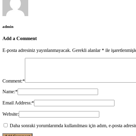
admin
Add a Comment
E-posta adresiniz yayınlanmayacak.
Gerekli alanlar
*
ile işaretlenmişl
Comment:
*
Name:
*
Email Address:
*
Website:
Daha sonraki yorumlarımda kullanılması için adım, e-posta adresim